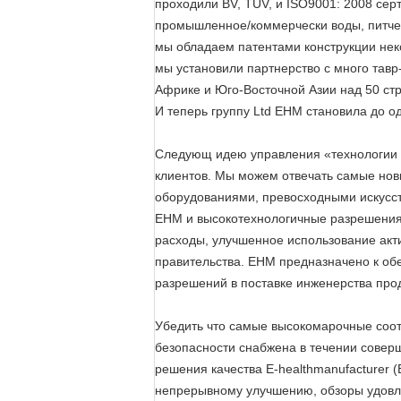
проходили BV, TUV, и ISO9001: 2008 серт
промышленное/коммерчески воды, питчер
мы обладаем патентами конструкции нек
мы установили партнерство с много тав
Африке и Юго-Восточной Азии над 50 ст
И теперь группу Ltd EHM становила до од
Следующ идею управления «технологии ка
клиентов. Мы можем отвечать самые нов
оборудованиями, превосходными искусст
EHM и высокотехнологичные разрешения
расходы, улучшенное использование акт
правительства. EHM предназначено к об
разрешений в поставке инженерства прод
Убедить что самые высокомарочные соотв
безопасности снабжена в течении совер
решения качества E-healthmanufacturer 
непрерывному улучшению, обзоры удовле