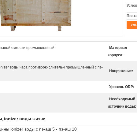
Услов
Поста
кон
большой емкости промышленный
Материал
корпуса:
ionizer воды часа противоокислительн промышленный с пэ-
Напряжение:
Уровень ORP:
Необходимый
источник воды:
ы
ionizer воды жизни
,
ы ionizer воды с пэ-аш 5 - пэ-аш 10