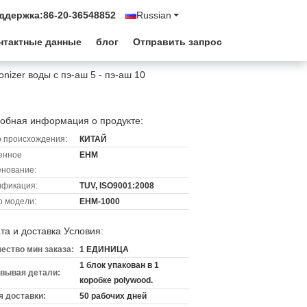
ддержка:
86-20-36548852
Russian
нтактные данные
блог
Отправить запрос
izer воды с пэ-аш 5 - пэ-аш 10
обная информация о продукте:
 происхождения:
КИТАЙ
енное
EHM
нование:
ификация:
TUV, ISO9001:2008
 модели:
EHM-1000
та и доставка Условия:
ество мин заказа:
1 ЕДИНИЦА
1 блок упакован в 1
вывая детали:
коробке polywood.
 доставки:
50 рабочих дней