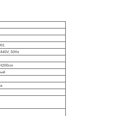
001
/440V, 50Hz
*H200cm
ный
Pa