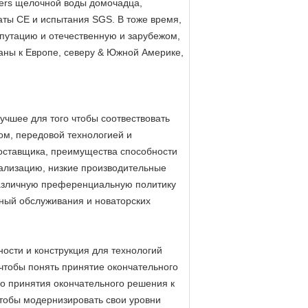
izers щелочной воды домочадца,
ты CE и испытания SGS. В тоже время,
путацию и отечественную и зарубежом,
аны к Европе, северу & Южной Америке,
учшее для того чтобы соотвествовать
ом, передовой технологией и
поставщика, преимущества способности
ализацию, низкие производительные
различную преференциальную политику
ный обслуживания и новаторских
ости и конструкция для технологий
чтобы понять принятие окончательного
го принятия окончательного решения к
чтобы модернизировать свои уровни