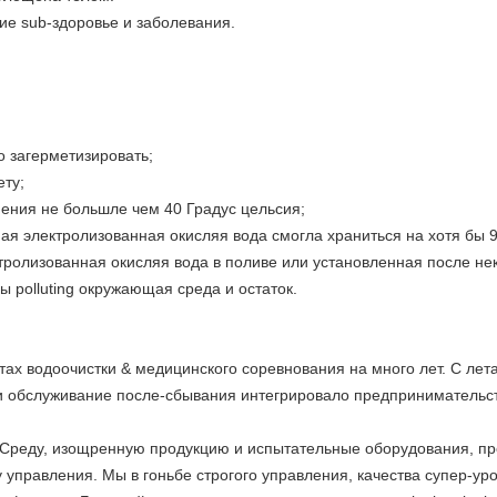
ие sub-здоровье и заболевания.
о загерметизировать;
ние к свету;
ения не большле чем 40 Градус цельсия;
ная электролизованная окисляя вода смогла храниться на хотя бы 9
тролизованная окисляя вода в поливе или установленная после не
ы polluting окружающая среда и остаток.
тах водоочистки & медицинского соревнования на много лет. С ле
и обслуживание после-сбывания интегрировало предпринимательст
Среду, изощренную продукцию и испытательные оборудования, пр
 управления. Мы в гоньбе строгого управления, качества супер-у