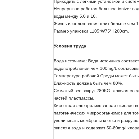
Приходить с легкими установкой и систе
Непрерывно работая большое ionizer вод
воды между 5,0 и 10.
Жизнь использования плит больше чем 1
Размер упаковки L105*W75*H200cm.
Условия труда
Вода источника: Вода источника соотвес
водопотребления чем 100mg/L согласовы
Температура рабочей Среды может быть 
Влажность должна быть чем 80%.
Сетчатый вес вокруг 280KG включая след
частей пластмассы.
Кислотная электролизованная окисляя во
патогенических микроорганизмов для то
увеличивать мембраны клетки и разруше
окисляя вода и содержит 50-80mg/l хлор