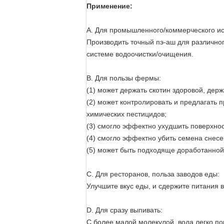
Применение:
A. Для промышленного/коммерческого ис
Производить точный пэ-аш для различног
системе водоочистки/очищения.
B. Для пользы фермы:
(1) может держать скотин здоровой, дер
(2) может контролировать и предлагать 
химических пестицидов;
(3) смогло эффектно ухудшить поверхнос
(4) смогло эффектно убить семена снес
(5) может быть подходяще доработанной
C. Для ресторанов, польза заводов еды:
Улучшите вкус еды, и сдержите питания в
D. Для сразу выпивать:
С более малой молекулой, вода легко п