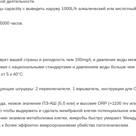
мой деятельности.
ы capactity с вывидить наружу 1000L/h алкалический или кислотн
5000 часов.
твует вашей страны и ригидность чем 100mg/L и давление воды межд
вая с национальными стандартами и давлением воды больше чем 
от 5 к 40°C
ующие штуцеры: 2 переключателя, 1 взрыватель, инструкции для O
да, низкое значение ПЭ-АШ (5,0 или) и высокие ORP (+1100 mv ил
го чтобы выдержать и сделать мембраной клетки потенциальное из
нию энзимов метаболизма клетки, микробы быстро умирают. Между
а к более эффектно микроорганизмам убийства патогеническим.