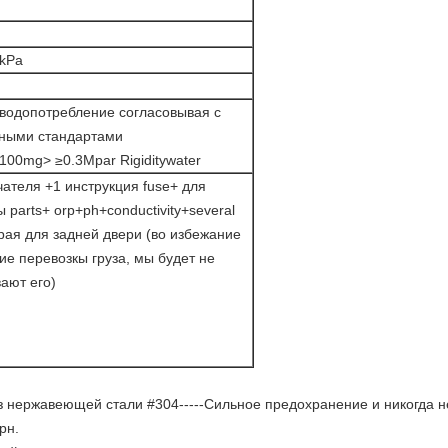
kPa
 водопотребление согласовывая с
ными стандартами
00mg> ≥0.3Mpar Rigiditywater
ателя +1 инструкция fuse+ для
 parts+ orp+ph+conductivity+several
рая для задней двери (во избежание
е перевозкы груза, мы будет не
ают его)
нержавеющей стали #304-----Сильное предохранение и никогда не
арн.