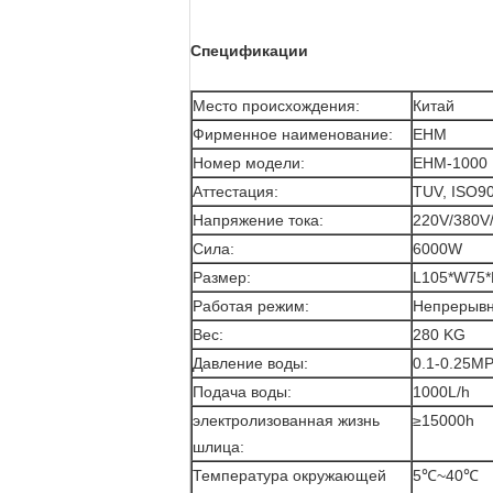
Спецификации
Место происхождения:
Китай
Фирменное наименование:
EHM
Номер модели:
EHM-1000
Аттестация:
TUV, ISO9
Напряжение тока:
220V/380V
Сила:
6000W
Размер:
L105*W75
Работая режим:
Непрерыв
Вес:
280 KG
Давление воды:
0.1-0.25M
Подача воды:
1000L/h
электролизованная жизнь
≥15000h
шлица:
Температура окружающей
5℃~40℃