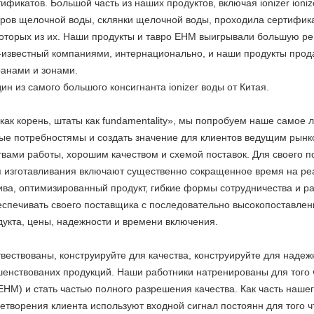
ификатов. Большой часть из наших продуктов, включая ionizer ion
ов щелочной воды, склянки щелочной воды, проходила сертифика
оторых из их. Наши продукты и тавро EHM выигрывали большую ре
р-известный компаниями, интернационально, и наши продукты прод
ранами и зонами.
ин из самого большого консигнанта ionizer воды от Китая.
к корень, штаты как fundamentality», мы попробуем наше самое л
ые потребностямы и создать значение для клиентов ведущим рынк
вами работы, хорошим качеством и схемой поставок. Для своего 
 изготавливания включают существенно сокращенное время на ре
ива, оптимизированный продукт, гибкие формы сотрудничества и 
еспечивать своего поставщика с последовательно высокопоставлен
укта, цены, надежности и времени включения.
ествованы, конструируйте для качества, конструируйте для надежн
шенствованих продукций. Наши работники натренированы для того 
(EHM) и стать частью полного разрешения качества. Как часть наше
творения клиента используют входной сигнал постоянн для того 