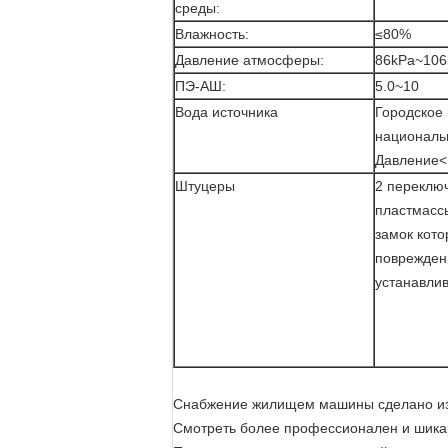
среды:
Влажность:
≤80%
Давление атмосферы:
86kPa~106
ПЭ-АШ:
5.0~10
Вода источника
Городское
националь
Давление<1
Штуцеры
2 переключ
пластмассы
замок кото
повреждени
устанавлив
Снабжение жилищем машины сделано из 
Смотреть более профессионален и шик