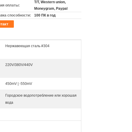
T/T, Western union,
ия оплаты:
Moneygram, Paypal
вка способности:
100 ПК в год
такт
Нержавеющая сталь #304
220V/380V/440V
450mV | -550mV
Городское водопотребление или хорошая
вода