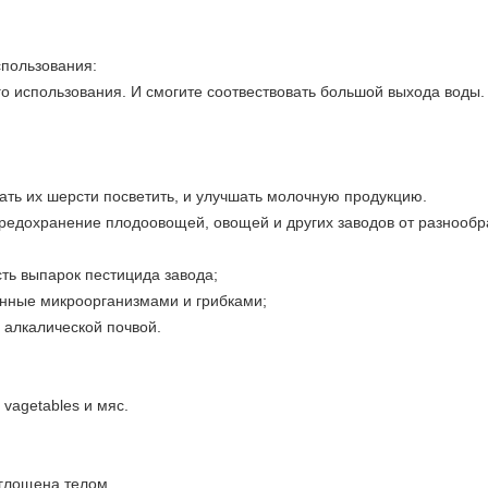
пользования:
о использования. И смогите соотвествовать большой выхода воды.
жать их шерсти посветить, и улучшать молочную продукцию.
предохранение плодоовощей, овощей и других заводов от разнообр
ть выпарок пестицида завода;
енные микроорганизмами и грибками;
 алкалической почвой.
 vagetables и мяс.
оглощена телом.