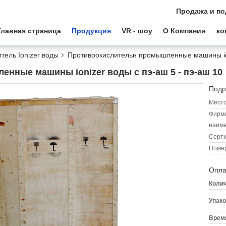
Продажа и по
Главная страница
Продукция
VR - шоу
О Компании
ко
тель Ionizer воды
Противоокислительн промышленные машины ion
нные машины ionizer воды с пэ-аш 5 - пэ-аш 10
Подр
Место
Фирм
наиме
Серт
Номер
Опла
Колич
Упако
Время