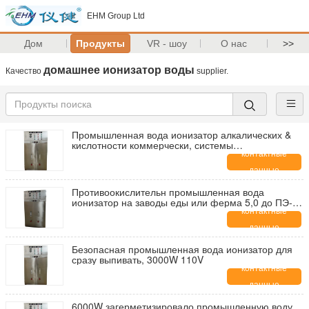
EHM Group Ltd
Дом
Продукты
VR - шоу
О нас
>>
домашнее ионизатор воды
Качество
supplier.
Промышленная вода ионизатор алкалических &
кислотности коммерчески, системы
110V/220V/50Hz очищения воды
контактные
данные
Противоокислительн промышленная вода
ионизатор на заводы еды или ферма 5,0 до ПЭ-
АШ 10,0
контактные
данные
Безопасная промышленная вода ионизатор для
сразу выпивать, 3000W 110V
контактные
данные
6000W загерметизировало промышленную воду