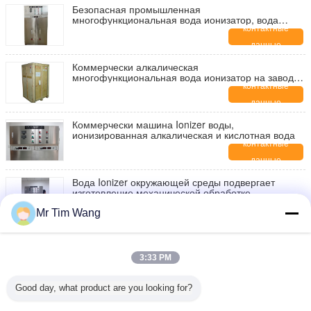
Безопасная промышленная
многофункциональная вода ионизатор, вода
ионизатор 220V 50Hz коммерчески
контактные
данные
Коммерчески алкалическая
многофункциональная вода ионизатор на заводы
еды 5,0 - 10.0PH
контактные
данные
Коммерчески машина Ionizer воды,
ионизированная алкалическая и кислотная вода
контактные
данные
Вода Ionizer окружающей среды подвергает
изготовление механической обработке,
обслуживание OEM
контактные
Mr Tim Wang
данные
Емкость супер кисловочной машины ionizer воды
большая с пэ-аш 3,0 до 10
3:33 PM
контактные
данные
Good day, what product are you looking for?
Коммерчески здоровье машины Ionizer щелочной
воды с нержавеющей сталью