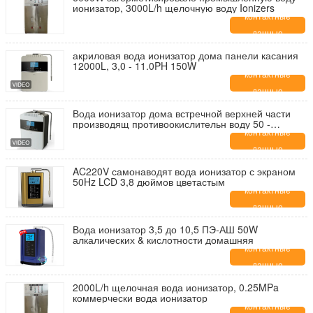
ионизатор, 3000L/h щелочную воду Ionizers
контактные
данные
акриловая вода ионизатор дома панели касания
12000L, 3,0 - 11.0PH 150W
контактные
данные
Вода ионизатор дома встречной верхней части
производящ противоокислительн воду 50 -
1000mg/L
контактные
данные
AC220V самонаводят вода ионизатор с экраном
50Hz LCD 3,8 дюймов цветастым
контактные
данные
Вода ионизатор 3,5 до 10,5 ПЭ-АШ 50W
алкалических & кислотности домашняя
контактные
данные
2000L/h щелочная вода ионизатор, 0.25MPa
коммерчески вода ионизатор
контактные