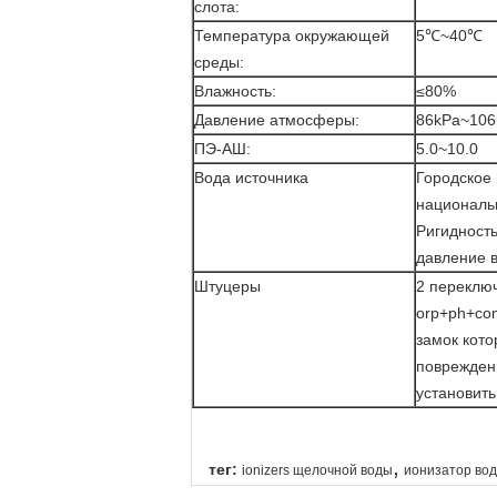
слота:
Температура окружающей
5℃~40℃
среды:
Влажность:
≤80%
Давление атмосферы:
86kPa~106
ПЭ-АШ:
5.0~10.0
Вода источника
Городское
националь
Ригидност
давление 
Штуцеры
2 переключ
orp+ph+con
замок кото
повреждени
установить
,
тег:
ionizers щелочной воды
ионизатор во