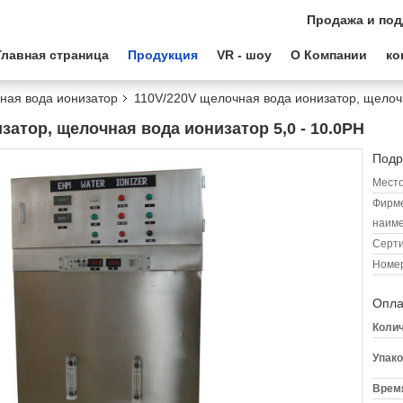
Продажа и под
Главная страница
Продукция
VR - шоу
О Компании
ко
ная вода ионизатор
110V/220V щелочная вода ионизатор, щелочн
затор, щелочная вода ионизатор 5,0 - 10.0PH
Подр
Место
Фирм
наиме
Серт
Номер
Опла
Колич
Упако
Время