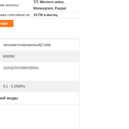
T/T, Western union,
ия оплаты:
Moneygram, Paypal
вка способности:
10 ПК в месяц
такт
загерметизированный|Сейф
6000W
110V|220V|380V|50Hz
0.1 - 0.25MPa
ной воды