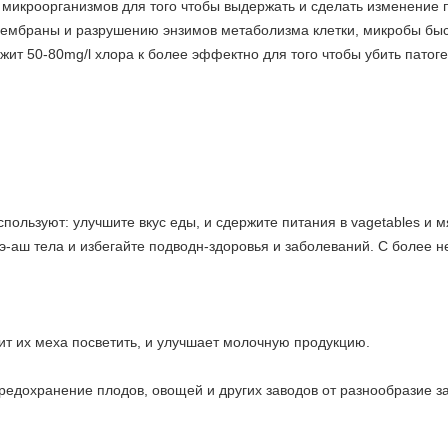
 микроорганизмов для того чтобы выдержать и сделать изменение
ембраны и разрушению энзимов метаболизма клетки, микробы быс
жит 50-80mg/l хлора к более эффектно для того чтобы убить пато
пользуют: улучшите вкус еды, и сдержите питания в vagetables и м
пэ-аш тела и избегайте подводн-здоровья и заболеваний. С более 
жит их меха посветить, и улучшает молочную продукцию.
предохранение плодов, овощей и других заводов от разнообразие 