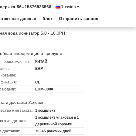
держка:
86--15876526966
Russian
нтактные данные
блог
Отправить запрос
ая вода ионизатор 5,0 - 10.0PH
обная информация о продукте:
 происхождения:
КИТАЙ
енное
EHM
нование:
ификация:
CE
 модели:
EHM-3000
та и доставка Условия:
ество мин заказа:
1 комплект
1 комплект упакован в 1
вывая детали:
деревянной коробке.
 доставки:
30~45 рабочих дней