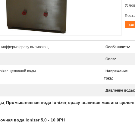
Услов
Поста
кон
ения|ферма|сразу выпивающ
Особенность:
Сила:
onizer щелочной воды
Напряжение
тока:
Давление воды:
ды
Промышленная вода Ionizer
сразу выпивая машина щелоч
,
,
чная вода Ionizer 5,0 - 10.0PH