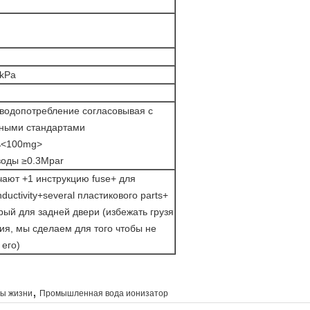
kPa
 водопотребление согласовывая с
ными стандартами
ь
<100mg>
воды ≥0.3Mpar
ают +1 инструкцию fuse+ для
ductivity+several пластикового parts+
рый для задней двери (избежать грузя
я, мы сделаем для того чтобы не
 его)
,
ды жизни
Промышленная вода ионизатор