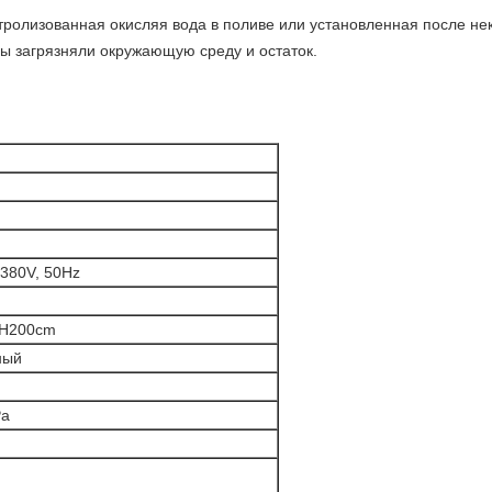
тролизованная окисляя вода в поливе или установленная после не
ы загрязняли окружающую среду и остаток.
380V, 50Hz
*H200cm
ный
Pa