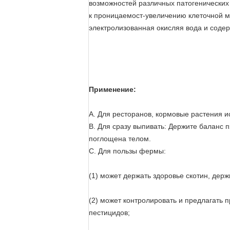
возможностей различных патогенических
к проницаемост-увеличению клеточной м
электролизованная окисляя вода и содер
Применение:
A. Для ресторанов, кормовые растения ис
B. Для сразу выпивать: Держите баланс 
поглощена телом.
C. Для пользы фермы:
(1) может держать здоровье скотин, дер
(2) может контролировать и предлагать 
пестицидов;