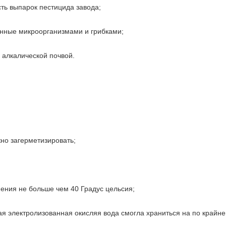
ть выпарок пестицида завода;
енные микроорганизмами и грибками;
 алкалической почвой.
жно загерметизировать;
ения не больше чем 40 Градус цельсия;
ная электролизованная окисляя вода смогла храниться на по крайне