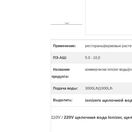
Применение:
рестораны|кормовые раст
ПЭ-АШ:
5.0 - 10,0
Название
коммерчески ionizer воды|i
продукта:
Подача воды:
3000L/h|1000L/h
ionizers щелочной во
Выделить:
110V /
220V щелочная вода Ionizer, щело