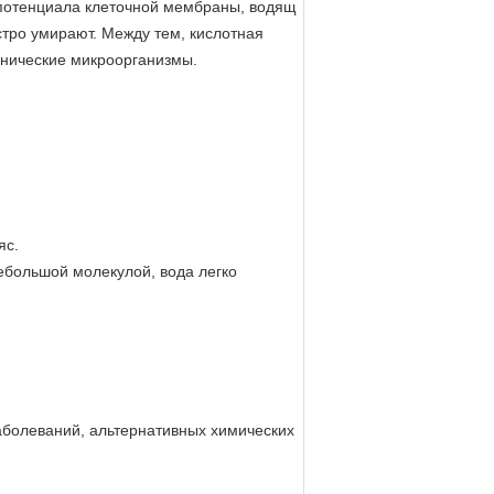
 потенциала клеточной мембраны, водящ
тро умирают. Между тем, кислотная
генические микроорганизмы.
яс.
небольшой молекулой, вода легко
заболеваний, альтернативных химических