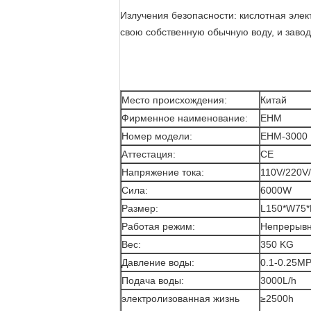
Излучения безопасности: кислотная элек
свою собственную обычную воду, и завод
Место происхождения:
Китай
Фирменное наименование:
EHM
Номер модели:
EHM-3000
Аттестация:
CE
Напряжение тока:
110V/220V/
Сила:
6000W
Размер:
L150*W75
Работая режим:
Непрерыв
Вес:
350 KG
Давление воды:
0.1-0.25M
Подача воды:
3000L/h
электролизованная жизнь
≥2500h