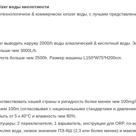
izer воды кислотности
хнологичное & коммерчески ionizer воды, с лучшим представлени
er выводить наружу 2000/h воды алкалический & кислотный воды. 
ольше чем 3000L/h.
 слота больше чем 2500h. Размер машины L150*W75*H200cm.
оотвествовать нашей страны и ригидность более менее чем 100mg/L
 чем 100m согласовывая с национальными стандартами и давление
ть от 5 к 40°C и влажность чем 80%.
уцеры: 2 переключателя, 1 взрыватель, инструкции для ORP, пэ-а
исляя вода, низкое значение ПЭ-АШ (2,3 или более менее) и макс