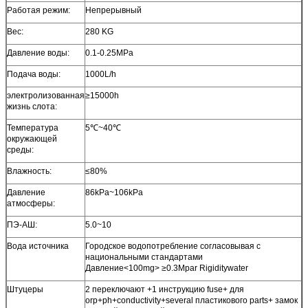
Работая режим:
Непрерывный
Вес:
280 KG
Давление воды:
0.1-0.25MPa
Подача воды:
1000L/h
электролизованная
≥15000h
жизнь слота:
Температура
5℃~40℃
окружающей
среды:
Влажность:
≤80%
Давление
86kPa~106kPa
атмосферы:
ПЭ-АШ:
5.0~10
Вода источника
Городское водопотребление согласовывая с
национальными стандартами
Давление<100mg> ≥0.3Mpar Rigiditywater
Штуцеры
2 переключают +1 инструкцию fuse+ для
orp+ph+conductivity+several пластикового parts+ замок