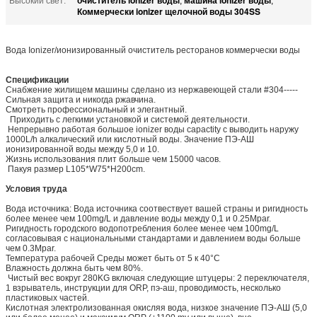
Высокий свет:
,
,
Коммерчески ionizer щелочной воды 304SS
Вода Ionizer/ионизированный очиститель ресторанов коммерчески воды
Спецификации
Снабжение жилищем машины сделано из нержавеющей стали #304-----
Сильная защита и никогда ржавчина.
Смотреть профессиональный и элегантный.
Приходить с легкими установкой и системой деятельности.
Непрерывно работая большое ionizer воды capactity с выводить наружу
1000L/h алкалический или кислотный воды. Значение ПЭ-АШ
ионизированной воды между 5,0 и 10.
Жизнь использования плит больше чем 15000 часов.
Пакуя размер L105*W75*H200cm.
Условия труда
Вода источника: Вода источника соотвествует вашей страны и ригидность
более менее чем 100mg/L и давление воды между 0,1 и 0.25Mpar.
Ригидность городского водопотребления более менее чем 100mg/L
согласовывая с национальными стандартами и давлением воды больше
чем 0.3Mpar.
Температура рабочей Среды может быть от 5 к 40°C
Влажность должна быть чем 80%.
Чистый вес вокруг 280KG включая следующие штуцеры: 2 переключателя,
1 взрыватель, инструкции для ORP, пэ-аш, проводимость, несколько
пластиковых частей.
Кислотная электролизованная окисляя вода, низкое значение ПЭ-АШ (5,0