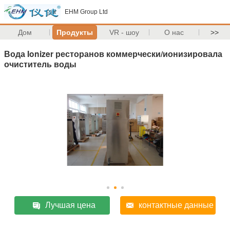
EHM Group Ltd
Дом
Продукты
VR - шоу
О нас
>>
Вода Ionizer ресторанов коммерчески/ионизировала
очиститель воды
Лучшая цена
контактные данные