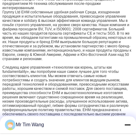
предприятием Hi-техника обслуживания после-продажи
интегрированным.
Группу Ltd EHM собственные удобная рабочая Среда, изощренная
продукция и испытательные оборудования, превосходное управление
качеством и solidary & высокая эффективная команда управления. Мы в
гоньбе строгого управления, на уровне сверх качества. Наши компания и
фабрика проходили BV, TUV, и ISO9001: 2008 сертификатов. Больший
часть из наших продуктов прошла сертификаты CE и тесты SGS. В то же
время, мы обладаем патентами на промышленный образец некоторых из
их. Наши продукты и бренд EHM выигрывали большую репутацию и
отечественную и за рубежом, мы установили партнерство с много бренд-
известными компаниями, интернационально, и наши продукты проданы к
Европе, северу & Южной Америке, Африке и Юго-Восточной Азии над 50
странами и регионами.
Следующ идею управления «технологии как корень, штаты как
fundamentality», мы попробуем наше самое лучшее для того чтобы
соотвествовать клиентов. Мы можем отвечать самые новые
потребностямы и создать значение для клиентов ведущим рынком,
передовой технологией и оборудованиями, превосходными искусствами
работы, хорошим качеством и схемой поставок. Для своего поставщика,
преимущества способности EHM и высокотехнологичные изготовляя
решения включают существенно сокращенное время на реализацию,
низкие производительные расходы, улучшенное использование актива,
оптимизированный продукт, гибкие формы сотрудничества и различную
преференциальную политику правительства. EHM предназначено к
обеспечивать своего поставщика с последовательно высоким уровнем
обслуживания и новаторских решений в инженерстве продукта, цене,
надежности и своевременной доставке.
Mr Tim Wang
Для того чтобы уверить что самые высококачественные соотвествованы,
дизайн для качества, дизайн для надежности и дизайн для технологий