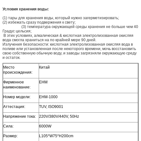
Условия хранения воды:
(1) тары для хранения воды, который нужно загерметизировать;
(2) избежать сразу подвержения к свету;
(3) температура окружающей среды хранения не больше чем 40
Градус цельсия;
В этих условиях, алкалическая & кислотная электролизованная окисляя
вода смогла храниться на по крайней мере 90 дней.
Излучения безопасности: кислотная электролизованная окисляя вода в
поливе или установленная после некоторого времени, мочь восстановить
свою собственную обычную воду, и заводы загрязняли окружающую среду
и остаток.
Место
Китай
происхождения:
Фирменное
EHM
наименование:
Номер модели:
EHM-1000
Аттестация:
TUV, ISO9001
Напряжение тока:
220V/380V/440V, 50Hz
Сила:
6000W
Размер:
L105*W75*H200cm