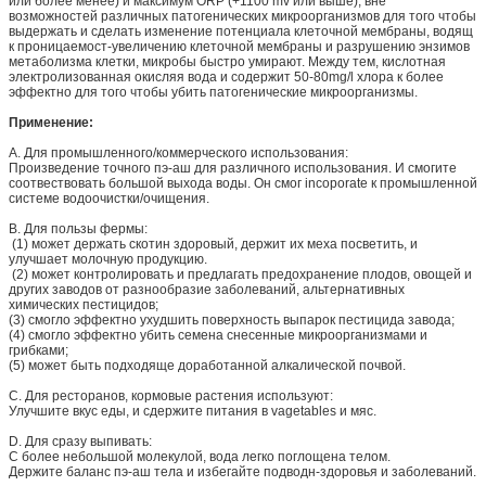
или более менее) и максимум ORP (+1100 mv или выше), вне
возможностей различных патогенических микроорганизмов для того чтобы
выдержать и сделать изменение потенциала клеточной мембраны, водящ
к проницаемост-увеличению клеточной мембраны и разрушению энзимов
метаболизма клетки, микробы быстро умирают. Между тем, кислотная
электролизованная окисляя вода и содержит 50-80mg/l хлора к более
эффектно для того чтобы убить патогенические микроорганизмы.
Применение:
A. Для промышленного/коммерческого использования:
Произведение точного пэ-аш для различного использования. И смогите
соотвествовать большой выхода воды. Он смог incoporate к промышленной
системе водоочистки/очищения.
B. Для пользы фермы:
(1) может держать скотин здоровый, держит их меха посветить, и
улучшает молочную продукцию.
(2) может контролировать и предлагать предохранение плодов, овощей и
других заводов от разнообразие заболеваний, альтернативных
химических пестицидов;
(3) смогло эффектно ухудшить поверхность выпарок пестицида завода;
(4) смогло эффектно убить семена снесенные микроорганизмами и
грибками;
(5) может быть подходяще доработанной алкалической почвой.
C. Для ресторанов, кормовые растения используют:
Улучшите вкус еды, и сдержите питания в vagetables и мяс.
D. Для сразу выпивать:
С более небольшой молекулой, вода легко поглощена телом.
Держите баланс пэ-аш тела и избегайте подводн-здоровья и заболеваний.