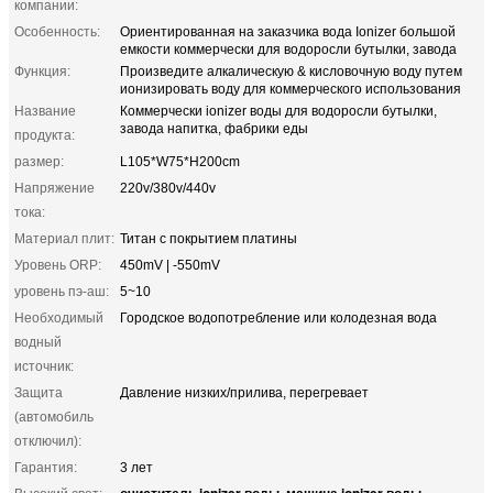
компании:
Особенность:
Ориентированная на заказчика вода Ionizer большой
емкости коммерчески для водоросли бутылки, завода
Функция:
Произведите алкалическую & кисловочную воду путем
ионизировать воду для коммерческого использования
Название
Коммерчески ionizer воды для водоросли бутылки,
завода напитка, фабрики еды
продукта:
размер:
L105*W75*H200cm
Напряжение
220v/380v/440v
тока:
Материал плит:
Титан с покрытием платины
Уровень ORP:
450mV | -550mV
уровень пэ-аш:
5~10
Необходимый
Городское водопотребление или колодезная вода
водный
источник:
Защита
Давление низких/прилива, перегревает
(автомобиль
отключил):
Гарантия:
3 лет
очиститель ionizer воды
машина ionizer воды