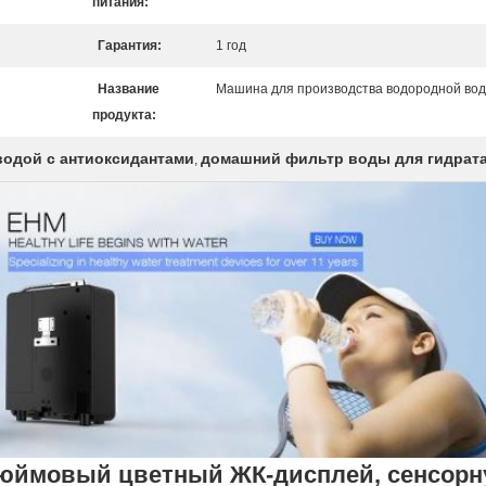
питания:
Гарантия:
1 год
Название
Машина для производства водородной во
продукта:
одой с антиоксидантами
домашний фильтр воды для гидрат
,
дюймовый цветный ЖК-дисплей, сенсорну