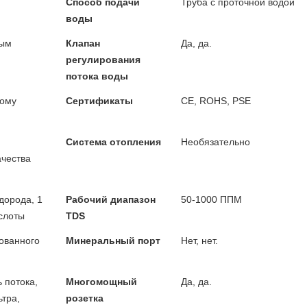
Способ подачи
Труба с проточной водой
воды
вым
Клапан
Да, да.
регулирования
потока воды
ному
Сертификаты
CE, ROHS, PSE
Система отопления
Необязательно
ачества
дорода, 1
Рабочий диапазон
50-1000 ППМ
слоты
TDS
ованного
Минеральный порт
Нет, нет.
 потока,
Многомощный
Да, да.
тра,
розетка