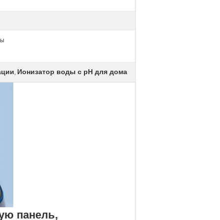
ды
ации
Ионизатор воды с pH для дома
,
ю панель, 