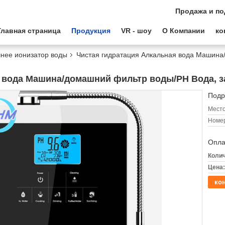
Продажа и по
Главная страница
Продукция
VR - шоу
О Компании
ко
нее ионизатор воды
Чистая гидратация Алкальная вода Машина
 вода Машина/домашний фильтр воды/PH Вода, з
Подр
Место
Номер
Опла
Колич
Цена:
кон