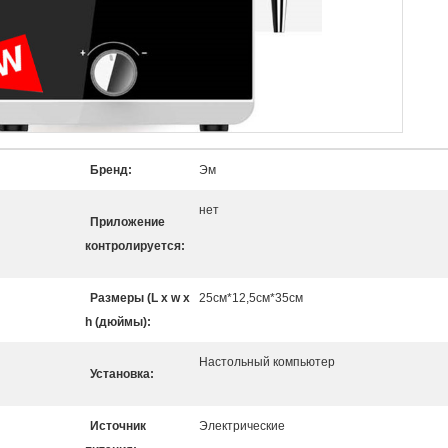
Бренд:
Эм
нет
Приложение
контролируется:
Размеры (L x w x
25см*12,5см*35см
h (дюймы):
Настольный компьютер
Установка:
Источник
Электрические