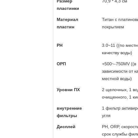
Размер
70,9 * 4,3 см
пластинки
Материал
Титан с платино
пластин
покрытием
PH
3.0~11 ((по мест
качеству воды)
ОРП
+500~-750MV ((в
зависимости от к
местной воды)
Уровни ПХ
2 щелочных, 1 во
очищенного, 1 ки
внутренние
1 фильтр активир
фильтры
угля
Дисплей
PH, ORP, скорость
срок службы филь