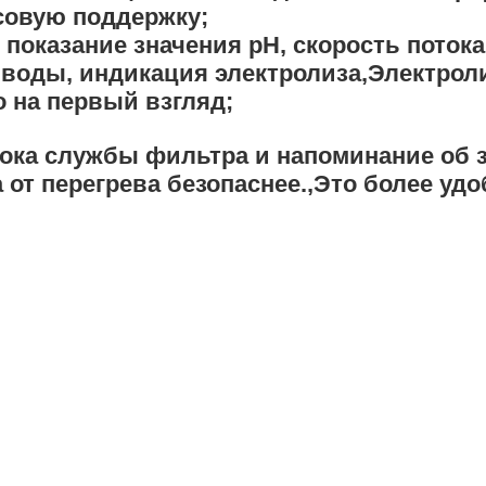
совую поддержку;
показание значения pH, скорость потока,
воды, индикация электролиза,Электроли
о на первый взгляд;
рока службы фильтра и напоминание об з
 от перегрева безопаснее.,Это более уд