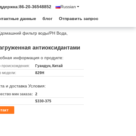
ддержка:
86-20-36548852
Russian
нтактные данные
блог
Отправить запрос
/домашний фильтр воды/PH Вода,
агруженная антиоксидантами
обная информация о продукте:
 происхождения:
Гуандун, Китай
 модели:
829H
та и доставка Условия:
ество мин заказа:
2
$330-375
такт